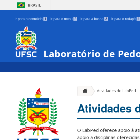
BRASIL
Ir para o conteúdo
1
Ir para o menu
2
Ir para a busca
3
Ir para o rodapé
4
Laboratório de Pedo
Atividades do LabPed
Atividades 
O LabPed oferece apoio à at
apoio a disciplinas ofereci