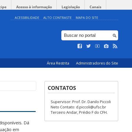
cipe
Acesso à informação
Legislação
Canais
ACESSIBILIDADE
ALTO CONTRASTE
MAPA DO SITE
Área Restrita
Administradores do Site
CONTATOS
Supervisor: Prof. Dr. Danilo Piccoli
Neto Contato: d.piccoli@ufsc.br
Terceiro Andar, Prédio F do CFH.
isponíveis. Dá
aduação em